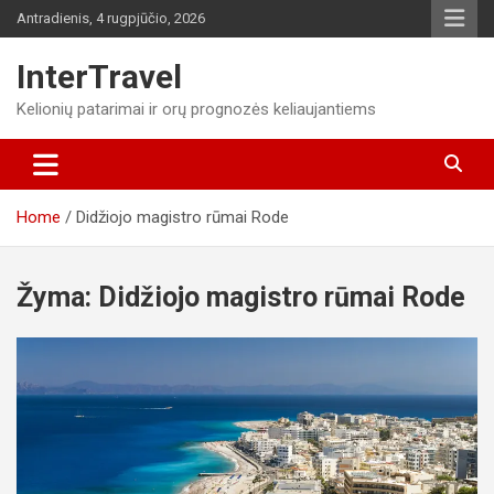
Skip
Antradienis, 4 rugpjūčio, 2026
to
content
InterTravel
Kelionių patarimai ir orų prognozės keliaujantiems
Home
Didžiojo magistro rūmai Rode
Žyma:
Didžiojo magistro rūmai Rode