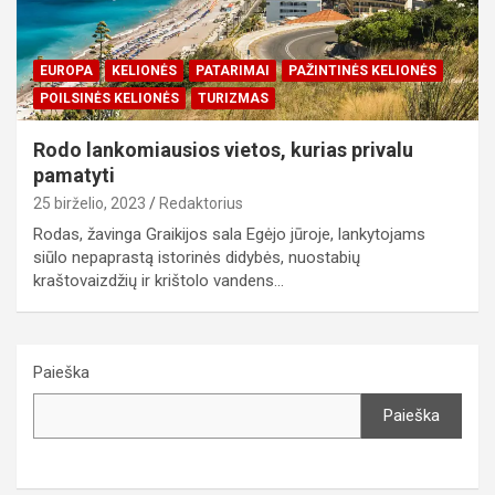
EUROPA
KELIONĖS
PATARIMAI
PAŽINTINĖS KELIONĖS
POILSINĖS KELIONĖS
TURIZMAS
Rodo lankomiausios vietos, kurias privalu
pamatyti
25 birželio, 2023
Redaktorius
Rodas, žavinga Graikijos sala Egėjo jūroje, lankytojams
siūlo nepaprastą istorinės didybės, nuostabių
kraštovaizdžių ir krištolo vandens…
Paieška
Paieška