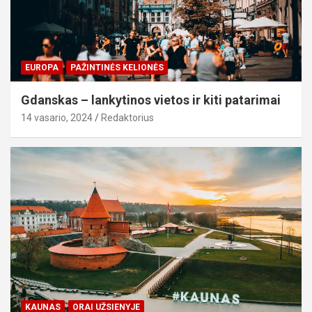
EUROPA
PAŽINTINĖS KELIONĖS
Gdanskas – lankytinos vietos ir kiti patarimai
14 vasario, 2024
Redaktorius
KAUNAS
ORAI UŽSIENYJE