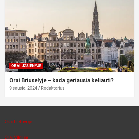
ORAI UŽSIENYJE
Orai Briuselyje – kada geriausia keliauti?
9 sausio, 2024
Redaktorius
Orai Lietuvoje
Orai Vilniuje