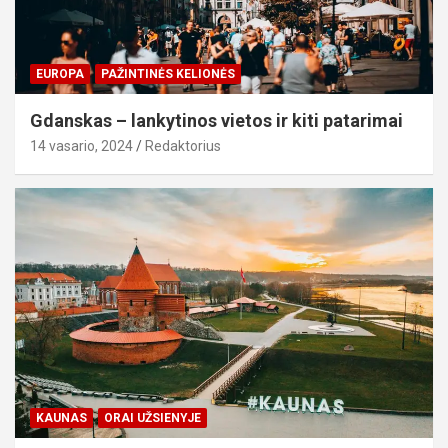
EUROPA
PAŽINTINĖS KELIONĖS
Gdanskas – lankytinos vietos ir kiti patarimai
14 vasario, 2024
Redaktorius
KAUNAS
ORAI UŽSIENYJE