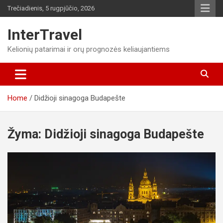
Skip
Trečiadienis, 5 rugpjūčio, 2026
to
content
InterTravel
Kelionių patarimai ir orų prognozės keliaujantiems
Home
Didžioji sinagoga Budapešte
Žyma:
Didžioji sinagoga Budapešte