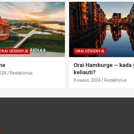
ORAI UŽSIENYJE
ORAI UŽSIENYJE
ne
Orai Hamburge – kada 
keliauti?
2024
Redaktorius
9 sausio, 2024
Redaktorius
je