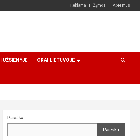
Reklama
Žymos
Apie mus
I UŽSIENYJE
ORAI LIETUVOJE
Paieška
Paieška