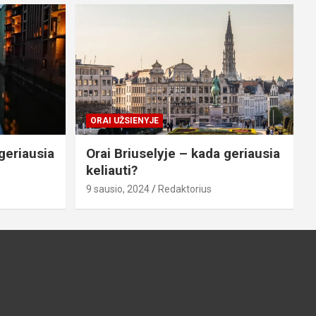
ORAI UŽSIENYJE
geriausia
Orai Briuselyje – kada geriausia
keliauti?
9 sausio, 2024
Redaktorius