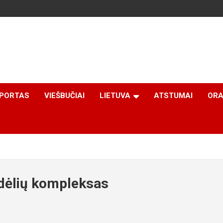
PORTAS
VIEŠBUČIAI
LIETUVA
ATSTUMAI
ORA
ndėlių kompleksas