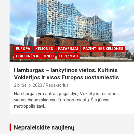
EUROPA
KELIONĖS
PATARIMAI
PAŽINTINĖS KELIONĖS
POILSINĖS KELIONĖS
TURIZMAS
Hamburgas – lankytinos vietos. Kultinis
Vokietijos ir visos Europos uostamiestis
2 birželio, 2023
Redaktorius
Hamburgas yra antras pagal dydį Vokietijos miestas ir
vienas dinamiškiausių Europos miestų. Šis jūrinis
metropolis žavi…
Nepraleiskite naujienų