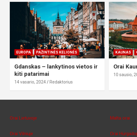
EUROPA
PAŽINTINĖS KELIONĖS
KAUNAS
Gdanskas – lankytinos vietos ir
Orai Kau
kiti patarimai
10 sausio, 
14 vasario, 2024
Redaktorius
Orai Lietuvoje
Malta orai
Orai Vilniuje
Orai Hurgado