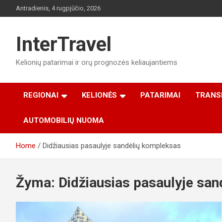
Skip
Antradienis, 4 rugpjūčio, 2026
to
content
InterTravel
Kelionių patarimai ir orų prognozės keliaujantiems
REGIONAI
KELIONĖS
PATARIMAI
TRANS
AUTOMOBILIŲ NUOMA
Home
Didžiausias pasaulyje sandėlių kompleksas
Žyma:
Didžiausias pasaulyje sa