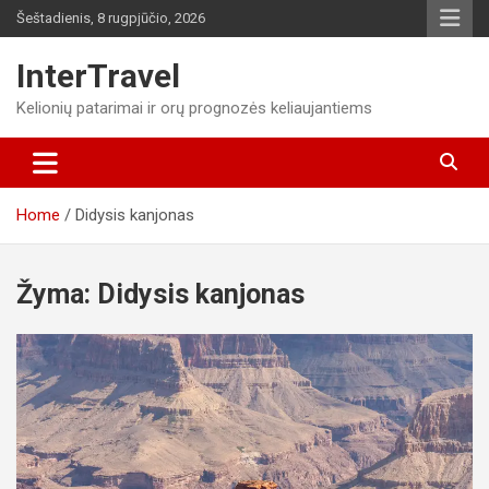
Skip
Šeštadienis, 8 rugpjūčio, 2026
to
content
InterTravel
Kelionių patarimai ir orų prognozės keliaujantiems
Home
Didysis kanjonas
Žyma:
Didysis kanjonas