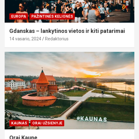
EUROPA
PAŽINTINĖS KELIONĖS
Gdanskas – lankytinos vietos ir kiti patarimai
14 vasario, 2024
Redaktorius
KAUNAS
ORAI UŽSIENYJE
Orai Kaune