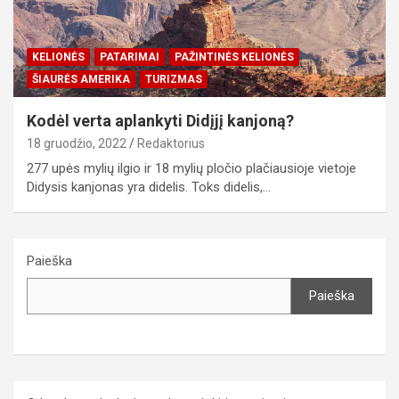
KELIONĖS
PATARIMAI
PAŽINTINĖS KELIONĖS
ŠIAURĖS AMERIKA
TURIZMAS
Kodėl verta aplankyti Didįjį kanjoną?
18 gruodžio, 2022
Redaktorius
277 upės mylių ilgio ir 18 mylių pločio plačiausioje vietoje
Didysis kanjonas yra didelis. Toks didelis,…
Paieška
Paieška