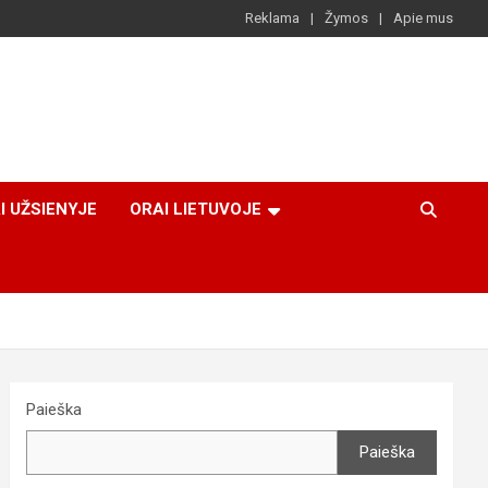
Reklama
Žymos
Apie mus
I UŽSIENYJE
ORAI LIETUVOJE
Paieška
Paieška