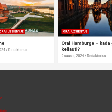
ORAI UŽSIENYJE
ORAI UŽSIENYJE
ne
Orai Hamburge – kada 
keliauti?
2024
Redaktorius
9 sausio, 2024
Redaktorius
je
ijoje