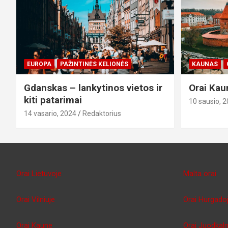
EUROPA
PAŽINTINĖS KELIONĖS
KAUNAS
Gdanskas – lankytinos vietos ir
Orai Kau
kiti patarimai
10 sausio, 
14 vasario, 2024
Redaktorius
Orai Lietuvoje
Malta orai
Orai Vilniuje
Orai Hurgado
Orai Kaune
Orai Juodkaln