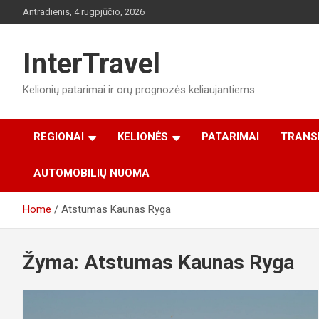
Skip
Antradienis, 4 rugpjūčio, 2026
to
content
InterTravel
Kelionių patarimai ir orų prognozės keliaujantiems
REGIONAI
KELIONĖS
PATARIMAI
TRANS
AUTOMOBILIŲ NUOMA
Home
Atstumas Kaunas Ryga
Žyma:
Atstumas Kaunas Ryga