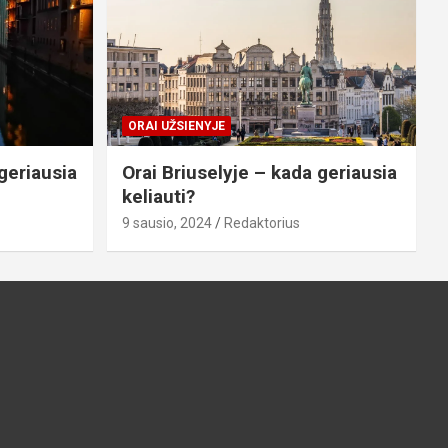
ORAI UŽSIENYJE
geriausia
Orai Briuselyje – kada geriausia
keliauti?
9 sausio, 2024
Redaktorius