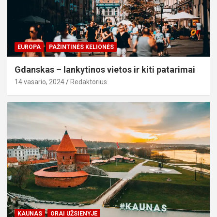
EUROPA
PAŽINTINĖS KELIONĖS
Gdanskas – lankytinos vietos ir kiti patarimai
14 vasario, 2024
Redaktorius
KAUNAS
ORAI UŽSIENYJE