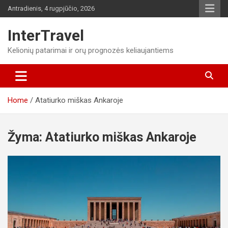
Skip
Antradienis, 4 rugpjūčio, 2026
to
content
InterTravel
Kelionių patarimai ir orų prognozės keliaujantiems
Home
Atatiurko miškas Ankaroje
Žyma:
Atatiurko miškas Ankaroje