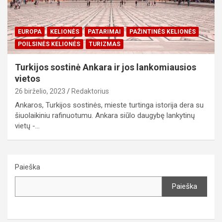
EUROPA
KELIONĖS
PATARIMAI
PAŽINTINĖS KELIONĖS
POILSINĖS KELIONĖS
TURIZMAS
Turkijos sostinė Ankara ir jos lankomiausios
vietos
26 birželio, 2023
Redaktorius
Ankaros, Turkijos sostinės, mieste turtinga istorija dera su
šiuolaikiniu rafinuotumu. Ankara siūlo daugybę lankytinų
vietų -…
Paieška
Paieška