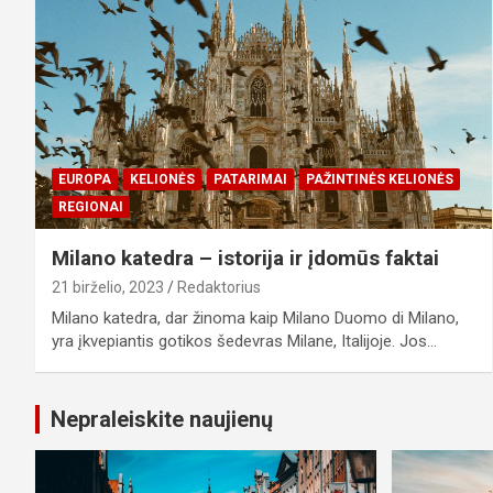
EUROPA
KELIONĖS
PATARIMAI
PAŽINTINĖS KELIONĖS
REGIONAI
Milano katedra – istorija ir įdomūs faktai
21 birželio, 2023
Redaktorius
Milano katedra, dar žinoma kaip Milano Duomo di Milano,
yra įkvepiantis gotikos šedevras Milane, Italijoje. Jos…
Nepraleiskite naujienų