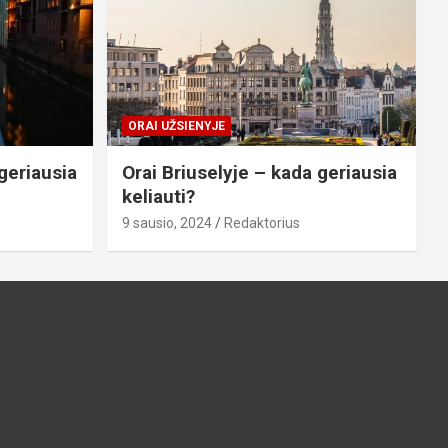
ORAI UŽSIENYJE
geriausia
Orai Briuselyje – kada geriausia
keliauti?
9 sausio, 2024
Redaktorius