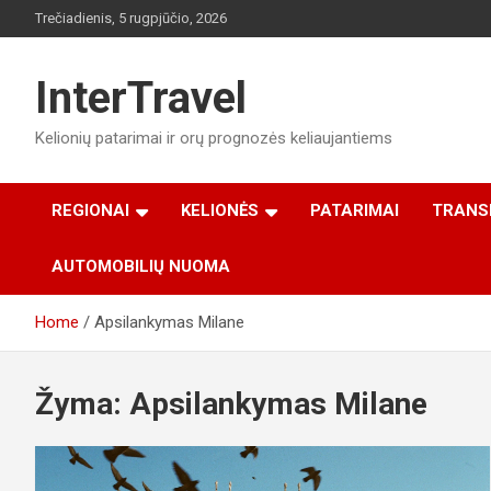
Skip
Trečiadienis, 5 rugpjūčio, 2026
to
content
InterTravel
Kelionių patarimai ir orų prognozės keliaujantiems
REGIONAI
KELIONĖS
PATARIMAI
TRANS
AUTOMOBILIŲ NUOMA
Home
Apsilankymas Milane
Žyma:
Apsilankymas Milane