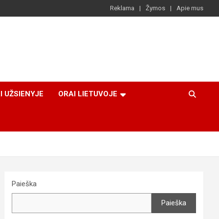
Reklama
Žymos
Apie mus
I UŽSIENYJE
ORAI LIETUVOJE
Paieška
Paieška