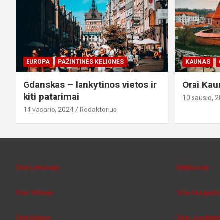
EUROPA
PAŽINTINĖS KELIONĖS
KAUNAS
Gdanskas – lankytinos vietos ir
Orai Kau
kiti patarimai
10 sausio, 
14 vasario, 2024
Redaktorius
Orai Lietuvoje
Malta orai
Orai Vilniuje
Orai Hurgado
Orai Kaune
Orai Juodkaln