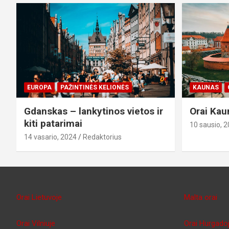
EUROPA
PAŽINTINĖS KELIONĖS
KAUNAS
Gdanskas – lankytinos vietos ir
Orai Kau
kiti patarimai
10 sausio, 
14 vasario, 2024
Redaktorius
Orai Lietuvoje
Malta orai
Orai Vilniuje
Orai Hurgado