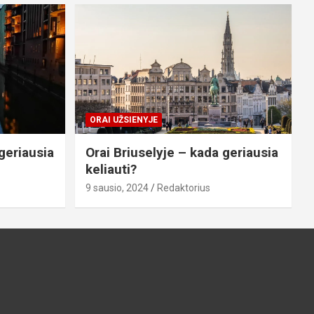
ORAI UŽSIENYJE
geriausia
Orai Briuselyje – kada geriausia
keliauti?
9 sausio, 2024
Redaktorius