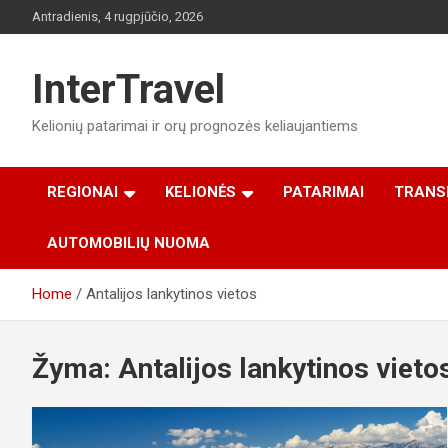
Skip
Antradienis, 4 rugpjūčio, 2026
to
content
InterTravel
Kelionių patarimai ir orų prognozės keliaujantiems
REGIONAI
KELIONĖS
PATARIMAI
TRANS
AUTOMOBILIŲ NUOMA
Home
Antalijos lankytinos vietos
Žyma:
Antalijos lankytinos vieto