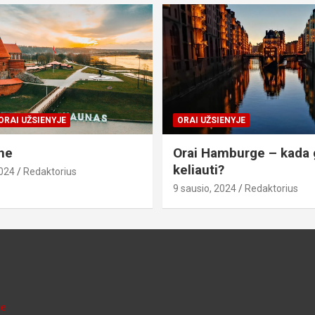
ORAI UŽSIENYJE
ORAI UŽSIENYJE
ne
Orai Hamburge – kada 
keliauti?
2024
Redaktorius
9 sausio, 2024
Redaktorius
je