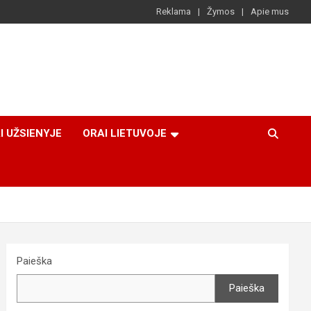
Reklama
Žymos
Apie mus
I UŽSIENYJE
ORAI LIETUVOJE
Paieška
Paieška