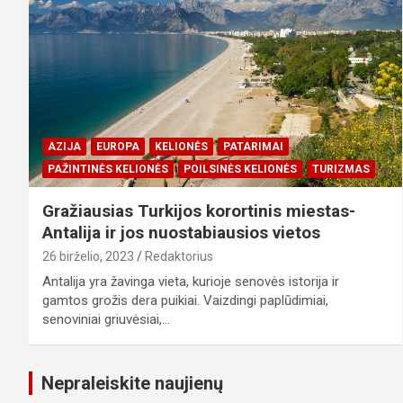
AZIJA
EUROPA
KELIONĖS
PATARIMAI
PAŽINTINĖS KELIONĖS
POILSINĖS KELIONĖS
TURIZMAS
Gražiausias Turkijos korortinis miestas-
Antalija ir jos nuostabiausios vietos
26 birželio, 2023
Redaktorius
Antalija yra žavinga vieta, kurioje senovės istorija ir
gamtos grožis dera puikiai. Vaizdingi paplūdimiai,
senoviniai griuvėsiai,…
Nepraleiskite naujienų