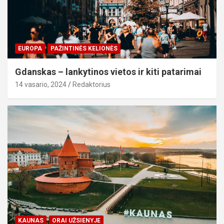
EUROPA
PAŽINTINĖS KELIONĖS
Gdanskas – lankytinos vietos ir kiti patarimai
14 vasario, 2024
Redaktorius
KAUNAS
ORAI UŽSIENYJE