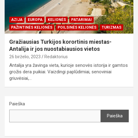
AZIJA
EUROPA
KELIONĖS
PATARIMAI
PAŽINTINĖS KELIONĖS
POILSINĖS KELIONĖS
TURIZMAS
Gražiausias Turkijos korortinis miestas-
Antalija ir jos nuostabiausios vietos
26 birželio, 2023
Redaktorius
Antalija yra žavinga vieta, kurioje senovės istorija ir gamtos
grožis dera puikiai. Vaizdingi paplūdimiai, senoviniai
griuvėsiai,…
Paieška
Paieška