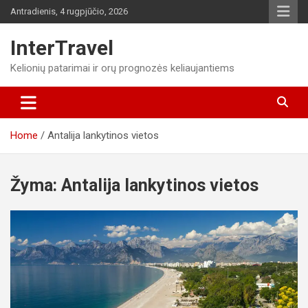
Skip
Antradienis, 4 rugpjūčio, 2026
to
content
InterTravel
Kelionių patarimai ir orų prognozės keliaujantiems
Home
Antalija lankytinos vietos
Žyma:
Antalija lankytinos vietos